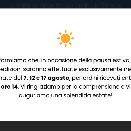
Spedizione gratuita per ordini da 69 euro
Nessun
formiamo che, in occasione della pausa estiva,
edizioni saranno effettuate esclusivamente ne
nate del
7, 12 e 17 agosto
, per ordini ricevuti ent
ore 14
. Vi ringraziamo per la comprensione e vi
auguriamo una splendida estate!