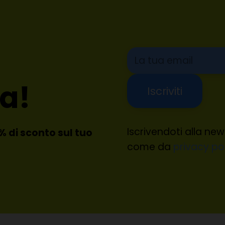
a!
Iscrivendoti alla ne
10% di sconto sul tuo
come da
privacy po