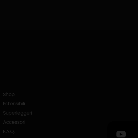
Shop
Estensibili
Superleggeri
Accessori
F.A.Q.