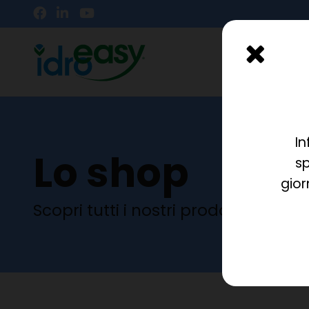
In
Lo shop
sp
gior
Scopri tutti i nostri prodotti!