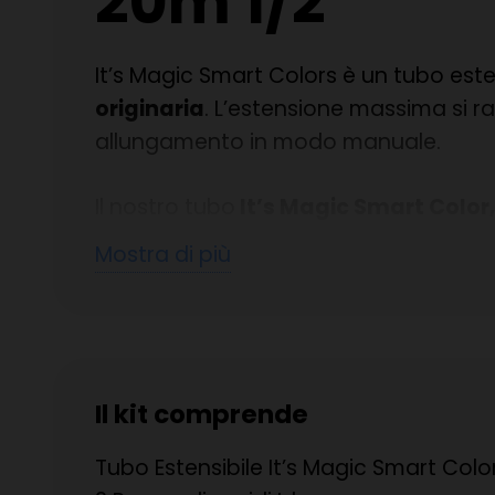
20m 1/2″
It’s Magic Smart Colors è un tubo este
originaria
. L’estensione massima si r
allungamento in modo manuale.
Il nostro tubo
It’s Magic Smart Color
garantire prestazioni eccellenti in og
Mostra di più
alle pieghe
e alla torsione, assicurand
E’ realizzato con materie prime di qua
acqua potabile. Questo significa che pu
che rispetta i più alti standard di sicu
Il kit comprende
Il tubo è già equipaggiato
con due ra
Tubo Estensibile It’s Magic Smart Colo
attacco rapido da giardino. Inoltre, l