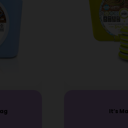
le temperature
le
no
Tubo e
2