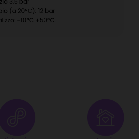
zio 3,5 bar
io (a 20°C): 12 bar
lizzo: -10°C +50°C.
 è facilmente tagliabile e
uesta specifica inoltre lo rende anche
, offrendoti la libertà di