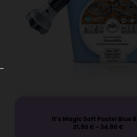
Leggero e maneggevole a tutte 
Compatto e pratico da riporre
Antinodo
Antitorsione
Completamente accessoriato
Non ingombrante
Adatto all’uso alimentare
Rispetta l’ambiente 100% riciclabi
2 anni di garanzia
It’s Magic Stile Italia
34,90
€