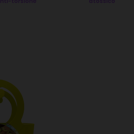
nti-torsione
atossico