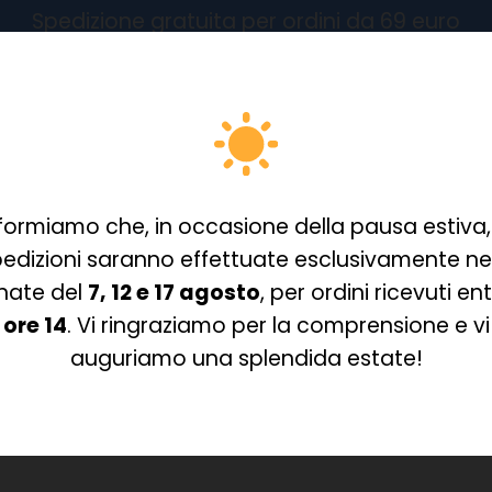
Spedizione gratuita per ordini da 69 euro
Nessun
formiamo che, in occasione della pausa estiva,
 Smart Colo
edizioni saranno effettuate esclusivamente ne
nate del
7, 12 e 17 agosto
, per ordini ricevuti ent
ore 14
. Vi ringraziamo per la comprensione e vi
auguriamo una splendida estate!