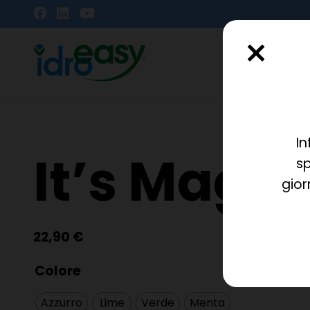
In
It’s Magic
sp
gior
22,90
€
Colore
Azzurro
Lime
Verde
Menta