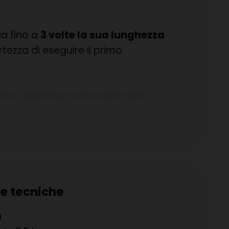
ua fino a
3 volte la sua lunghezza
tezza di eseguire il primo
za, resistenza e sicurezza per
ende
leggero
, ma anche
resistente
uzioni del flusso d’acqua.
uò essere utilizzato per l’utilizzo con
’irrigazione del tuo giardino, sapendo
he tecniche
ul mercato che utilizzano il sistema ad
a
 la possibilità di interrompere il flusso