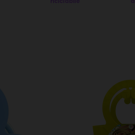
riciclabile
a
re
ti con le produzioni asiatiche
onale
Smart Colors: