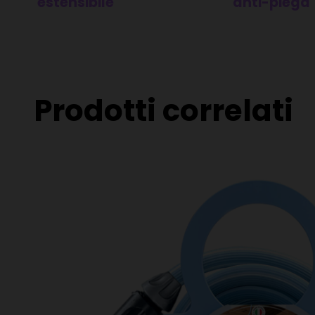
estensibile
anti-piega
Antitorsione
Resistente alle alte temperature
Resistente alle basse temperatu
Adatto all’uso alimentare
Prodotti correlati
Eccellenza Italiana senza confron
Pressione di scoppio 15 bar
Riciclabile al 100%
Prodotto con brevetto internazi
Made in Italy
Perchè scegliere il tubo It’s Magic 